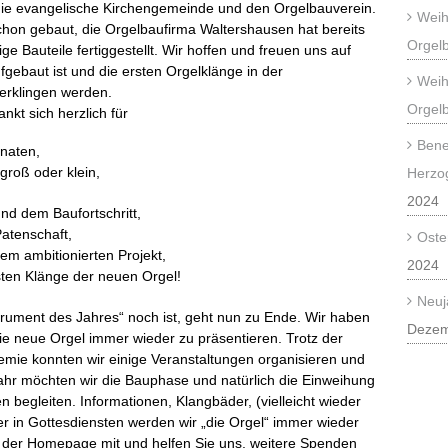
die evangelische Kirchengemeinde und den Orgelbauverein.
Weih
chon gebaut, die Orgelbaufirma Waltershausen hat bereits
Orgel
ige Bauteile fertiggestellt. Wir hoffen und freuen uns auf
gebaut ist und die ersten Orgelklänge in der
Weih
erklingen werden.
Orgel
kt sich herzlich für
Bene
onaten,
groß oder klein,
Herzo
2024
nd dem Baufortschritt,
atenschaft,
Oste
em ambitionierten Projekt,
2024
ten Klänge der neuen Orgel!
Neuj
trument des Jahres“ noch ist, geht nun zu Ende. Wir haben
Dezem
die neue Orgel immer wieder zu präsentieren. Trotz der
ie konnten wir einige Veranstaltungen organisieren und
Jahr möchten wir die Bauphase und natürlich die Einweihung
n begleiten. Informationen, Klangbäder, (vielleicht wieder
r in Gottesdiensten werden wir „die Orgel“ immer wieder
auf der Homepage mit und helfen Sie uns, weitere Spenden