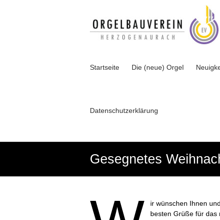
Zum
Inhalt
Orgelbauverein
wechseln
der
evangelisch-
lutherischen
Kirche
Startseite
Die (neue) Orgel
Neuigke
Herzogenaurach
e.
V.
Datenschutzerklärung
Gesegnetes Weihnacht
ir wünschen Ihnen und
besten Grüße für das 